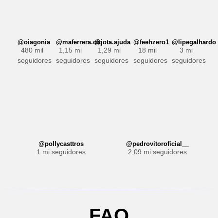
@oiagonia
@maferrera.ofc
@jota.ajuda
@feehzero1
@lipegalhardo
480 mil
1,15 mi
1,29 mi
18 mil
3 mi
seguidores
seguidores
seguidores
seguidores
seguidores
@pollycasttros
@pedrovitoroficial__
1 mi seguidores
2,09 mi seguidores
FAQ