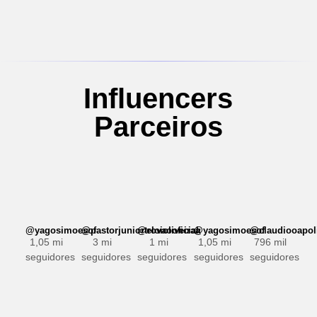
Influencers
Parceiros
@yagosimoesof
@pastorjuniortrovaooficial
@eloioliveiraa
@yagosimoesof
@claudiooapol
1,05 mi
3 mi
1 mi
1,05 mi
796 mil
seguidores
seguidores
seguidores
seguidores
seguidores